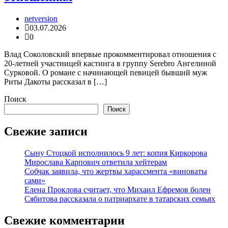
netversion
03.07.2026
0
Влад Соколовский впервые прокомментировал отношения с
20-летней участницей кастинга в группу Serebro Ангелиной
Сурковой. О романе с начинающей певицей бывший муж
Риты Дакоты рассказал в […]
Поиск
Поиск
Свежие записи
Сыну Стоцкой исполнилось 9 лет: копия Киркорова
Мирослава Карпович ответила хейтерам
Собчак заявила, что жертвы харассмента «виноваты
сами»
Елена Проклова считает, что Михаил Ефремов болен
Сябитова рассказала о патриархате в татарских семьях
Свежие комментарии