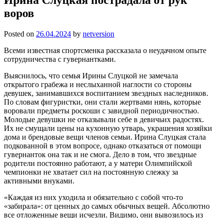
воров
Posted on
26.04.2024
by
netversion
Всеми известная спортсменка рассказала о неудачном опыте
сотрудничества с гувернантками.
Выяснилось, что семья Ирины Слуцкой не замечала
открытого грабежа и неслыханной наглости со стороны
девушек, занимавшихся воспитанием звездных наследников.
По словам фигуристки, они стали жертвами нянь, которые
воровали предметы роскоши с завидной периодичностью.
Молодые девушки не отказывали себе в девичьих радостях.
Их не смущали цены на кухонную утварь, украшения хозяйки
дома и брендовые вещи членов семьи. Ирина Слуцкая стала
подкованной в этом вопросе, однако отказаться от помощи
гувернанток она так и не смога. Дело в том, что звездные
родители постоянно работают, а у матери Олимпийской
чемпионки не хватает сил на постоянную слежку за
активными внуками.
«Каждая из них уходила и обязательно с собой что-то
«забирала»: от ценных до самых обычных вещей. Абсолютно
все отложенные вещи исчезли. Видимо, они вывозилось из