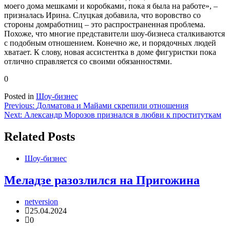
моего дома мешками и коробками, пока я была на работе», –
призналась Ирина. Слуцкая добавила, что воровство со
стороны домработниц – это распространенная проблема.
Похоже, что многие представители шоу-бизнеса сталкиваются
с подобным отношением. Конечно же, и порядочных людей
хватает. К слову, новая ассистентка в доме фигуристки пока
отлично справляется со своими обязанностями.
0
Posted in
Шоу-бизнес
Навигация
Previous:
Долматова и Майами скрепили отношения
Next:
Александр Морозов признался в любви к проституткам
по
записям
Related Posts
Шоу-бизнес
Меладзе разозлился на Пригожина
netversion
25.04.2024
0