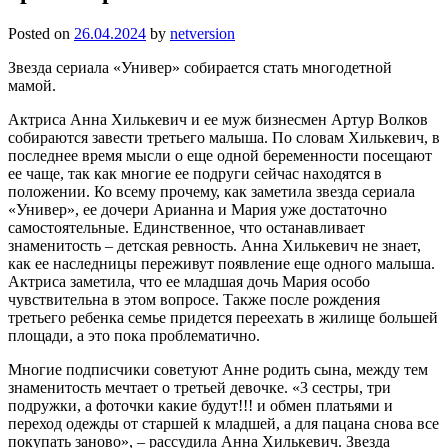
Posted on
26.04.2024
by
netversion
Звезда сериала «Универ» собирается стать многодетной
мамой.
Актриса Анна Хилькевич и ее муж бизнесмен Артур Волков
собираются завести третьего малыша. По словам Хилькевич, в
последнее время мысли о еще одной беременности посещают
ее чаще, так как многие ее подруги сейчас находятся в
положении. Ко всему прочему, как заметила звезда сериала
«Универ», ее дочери Арианна и Мария уже достаточно
самостоятельные. Единственное, что останавливает
знаменитость – детская ревность. Анна Хилькевич не знает,
как ее наследницы переживут появление еще одного малыша.
Актриса заметила, что ее младшая дочь Мария особо
чувствительна в этом вопросе. Также после рождения
третьего ребенка семье придется переехать в жилище большей
площади, а это пока проблематично.
Многие подписчики советуют Анне родить сына, между тем
знаменитость мечтает о третьей девочке. «3 сестры, три
подружки, а фоточки какие будут!!! и обмен платьями и
переход одежды от старшей к младшей, а для пацана снова все
покупать заново», – рассудила Анна Хилькевич. Звезда