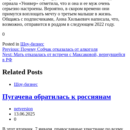
сериала «Универ» отметила, что и она и ее муж очень
серьезно настроены. Вероятно, в скором времени они
примутся воплощать мечту о третьем малыше в жизнь.
Общаясь с подписчиками, Анна Хилькевич написала, что,
возможно, отправится в роддом в следующем 2022 году.
0
Posted in
Шоу-бизнес
Навигация
Previous:
Почему Собчак отказалась от алкоголя
Next:
Мать отказалась от встречи с Максаковой, вернувшейся
по
в РФ
записям
Related Posts
Шоу-бизнес
Пугачева обратилась к россиянам
netversion
13.06.2025
0
В этот вторник, 7 января, православные христиане по всему