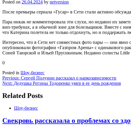
Posted on
26.04.2024
by
netversion
После премьеры сериала «Гусар» в Сети стали активно обсужд
Пара никак не комментировала эти слухи, но недавно их замет
вип-трибунах, а в обычной зоне для болельщиков. Вместе с ни
что Катерина полетела не только отдохнуть, но и поддержать 
Интересно, что в Сети нет совместных фото пары — они явно с
опубликовали фотографии «Газпром Арены» с одинакового раку
Соней Таюрской и Ильей Прусикиным. Недавно солисты Little 
0
Posted in
Шоу-бизнес
Навигация
Previous:
Сергей Полунин рассказал о наркозависимости
Next:
Дедушка Регины Тодоренко умер в ее день рождения
по
записям
Related Posts
Шоу-бизнес
Свекровь рассказала о проблемах со зд