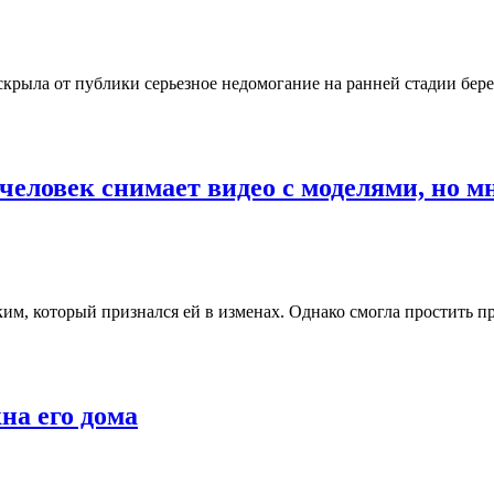
скрыла от публики серьезное недомогание на ранней стадии бер
человек снимает видео с моделями, но м
м, который признался ей в изменах. Однако смогла простить пре
на его дома