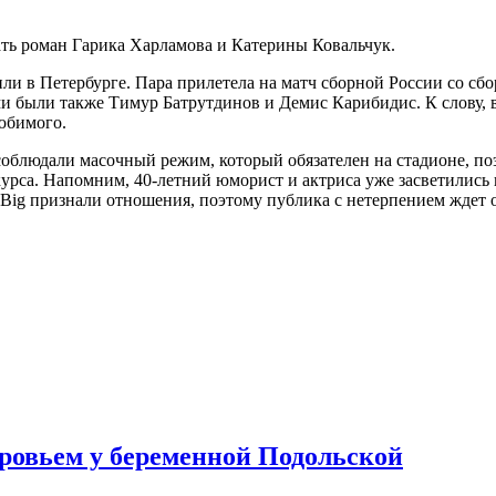
ать роман Гарика Харламова и Катерины Ковальчук.
или в Петербурге. Пара прилетела на матч сборной России со сб
ми были также Тимур Батрутдинов и Демис Карибидис. К слову, 
любимого.
облюдали масочный режим, который обязателен на стадионе, поэ
рса. Напомним, 40-летний юморист и актриса уже засветились 
Big признали отношения, поэтому публика с нетерпением ждет 
оровьем у беременной Подольской