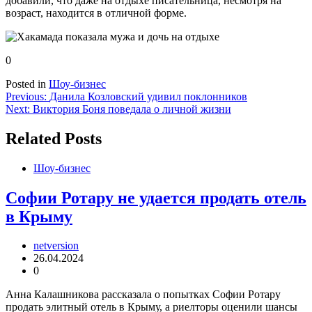
добавили, что даже на отдыхе писательница, несмотря на
возраст, находится в отличной форме.
0
Posted in
Шоу-бизнес
Навигация
Previous:
Данила Козловский удивил поклонников
Next:
Виктория Боня поведала о личной жизни
по
записям
Related Posts
Шоу-бизнес
Софии Ротару не удается продать отель
в Крыму
netversion
26.04.2024
0
Анна Калашникова рассказала о попытках Софии Ротару
продать элитный отель в Крыму, а риелторы оценили шансы