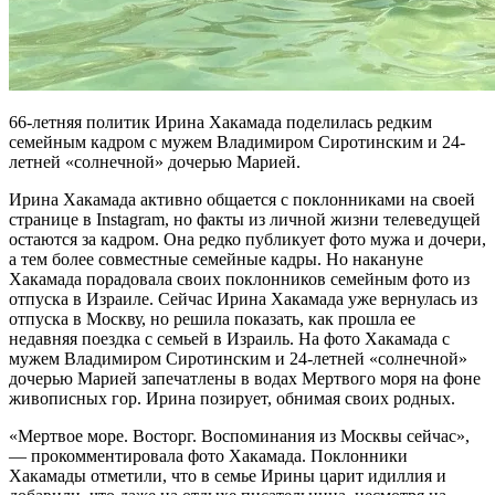
66-летняя политик Ирина Хакамада поделилась редким
семейным кадром с мужем Владимиром Сиротинским и 24-
летней «солнечной» дочерью Марией.
Ирина Хакамада активно общается с поклонниками на своей
странице в Instagram, но факты из личной жизни телеведущей
остаются за кадром. Она редко публикует фото мужа и дочери,
а тем более совместные семейные кадры. Но накануне
Хакамада порадовала своих поклонников семейным фото из
отпуска в Израиле. Сейчас Ирина Хакамада уже вернулась из
отпуска в Москву, но решила показать, как прошла ее
недавняя поездка с семьей в Израиль. На фото Хакамада с
мужем Владимиром Сиротинским и 24-летней «солнечной»
дочерью Марией запечатлены в водах Мертвого моря на фоне
живописных гор. Ирина позирует, обнимая своих родных.
«Мертвое море. Восторг. Воспоминания из Москвы сейчас»,
— прокомментировала фото Хакамада. Поклонники
Хакамады отметили, что в семье Ирины царит идиллия и