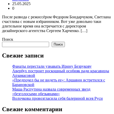
25.05.2025
0
После развода с режиссёром Федором Бондарчуком, Светлана
счастлива с новым избранником. Вот уже довольно таки
длительное время она встречается с директором
дизайнерского агентства Сергеем Харченко. […]
Поиск
Поиск
Свежие записи
Фанаты перестали узнавать Ирину Безрукову
Авербух построит роскошный особняк ради красавицы
Арзамасовой
«Предпочел бы не видеть ее»: Аршавин встретился с
Барановской
Маша Распутина назвала современных звезд
«безголосыми обезьянами»
Волочкова провозгласила себя балериной всея Руси
Свежие комментарии