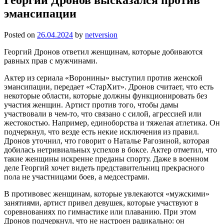
эмансипации
Posted on
26.04.2024
by
netversion
Георгий Дронов ответил женщинам, которые добиваются
равных прав с мужчинами.
Актер из сериала «Воронины» выступил против женской
эмансипации, передает «СтарХит». Дронов считает, что есть
некоторые области, которые должны функционировать без
участия женщин. Артист против того, чтобы дамы
участвовали в чем-то, что связано с силой, агрессией или
жестокостью. Например, единоборства и тяжелая атлетика. Он
подчеркнул, что везде есть некие исключения из правил.
Дронов уточнил, что говорит о Наталье Рагозиной, которая
добилась нетривиальных успехов в боксе. Актер отметил, что
такие женщины искренне преданы спорту. Даже в военном
деле Георгий хочет видеть представительниц прекрасного
пола не участницами боев, а медсестрами.
В противовес женщинам, которые увлекаются «мужскими»
занятиями, артист привел девушек, которые участвуют в
соревнованиях по гимнастике или плаванию. При этом
Дронов подчеркнул, что не настроен радикально: он