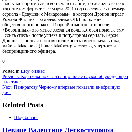
выступает против женской эмансипации, но делает это не в
«оголтелом формате». 9 марта 2021 года состоялась премьера
сериала «Девушки с Макаровым», в котором Дронов играет
Романа Жилина – замначальника ОВД по охране
общественного порядка. Георгий отметил, что после
«Ворониных» это менее звездная роль, которая помогла ему
«сбить спесь» после успеха в популярном сериале. Герой
Дронова – полная противоположность своего начальника,
майора Макарова (Павел Майков): жесткого, упертого и
беспринципного офицера.
0
Posted in
Шоу-бизнес
Навигация
Previous:
Корикова показала лицо после слухов об уродующей
пластике
по
Next:
Панкратову-Черному впервые показали внебрачную
записям
дочь
Related Posts
Шоу-бизнес
Певице Валентине Легкоступовой