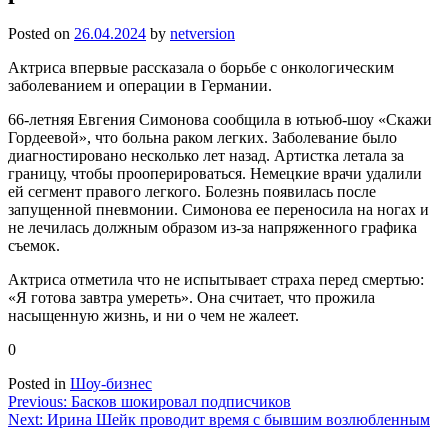
Posted on
26.04.2024
by
netversion
Актриса впервые рассказала о борьбе с онкологическим
заболеванием и операции в Германии.
66-летняя Евгения Симонова сообщила в ютьюб-шоу «Скажи
Гордеевой», что больна раком легких. Заболевание было
диагностировано несколько лет назад. Артистка летала за
границу, чтобы прооперироваться. Немецкие врачи удалили
ей сегмент правого легкого. Болезнь появилась после
запущенной пневмонии. Симонова ее переносила на ногах и
не лечилась должным образом из-за напряженного графика
съемок.
Актриса отметила что не испытывает страха перед смертью:
«Я готова завтра умереть». Она считает, что прожила
насыщенную жизнь, и ни о чем не жалеет.
0
Posted in
Шоу-бизнес
Навигация
Previous:
Басков шокировал подписчиков
Next:
Ирина Шейк проводит время с бывшим возлюбленным
по