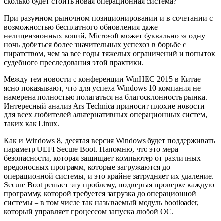
сколько будет стоить новая операционная система?
При разумном рыночном позиционировании и в сочетании с
возможностью бесплатного обновления даже
нелицензионных копий, Microsoft может буквально за одну
ночь добиться более значительных успехов в борьбе с
пиратством, чем за все годы тяжелых ограничений и попыток
судебного преследования этой практики.
Между тем новости с конференции WinHEC 2015 в Китае
ясно показывают, что для успеха Windows 10 компания не
намерена полностью полагаться на благосклонность рынка.
Интересный анализ Ars Technica приносит плохие новости
для всех любителей альтернативных операционных систем,
таких как Linux.
Как и Windows 8, десятая версия Windows будет поддерживать
параметр UEFI Secure Boot. Напомню, что это мера
безопасности, которая защищает компьютер от различных
вредоносных программ, которые загружаются до
операционной системы, и это крайне затрудняет их удаление.
Secure Boot решает эту проблему, подвергая проверке каждую
программу, которой требуется загрузка до операционной
системы – в том числе так называемый модуль bootloader,
который управляет процессом запуска любой ОС.