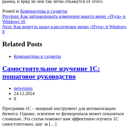
рынка, и вряд ли они так легко откажутся от этого.
Posted in
Компьютеры и гаджеты
Навигация
Previous:
Как заблокировать изменение макета меню «Пуск» в
Windows 10
по
Next:
Как вернуть назад классическое меню «Пуск» в Windows
записям
8
Related Posts
Компьютеры и гаджеты
Самостоятельное изучение 1С:
пошаговое руководство
netversion
24.12.2024
0
Программа 1С – мощный инструмент для автоматизации
бизнеса. Однако, освоение ее функционала может показаться
сложным. Эта статья поможет вам эффективно изучить 1С
самостоятельно, шаг за […]