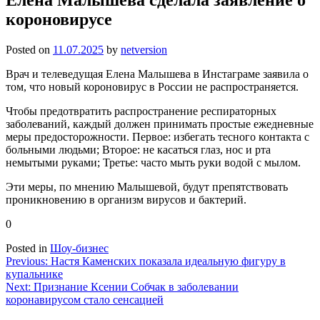
короновирусе
Posted on
11.07.2025
by
netversion
Врач и телеведущая Елена Малышева в Инстаграме заявила о
том, что новый короновирус в России не распространяется.
Чтобы предотвратить распространение респираторных
заболеваний, каждый должен принимать простые ежедневные
меры предосторожности. Первое: избегать тесного контакта с
больными людьми; Второе: не касаться глаз, нос и рта
немытыми руками; Третье: часто мыть руки водой с мылом.
Эти меры, по мнению Малышевой, будут препятствовать
проникновению в организм вирусов и бактерий.
0
Posted in
Шоу-бизнес
Навигация
Previous:
Настя Каменских показала идеальную фигуру в
купальнике
по
Next:
Признание Ксении Собчак в заболевании
записям
коронавирусом стало сенсацией