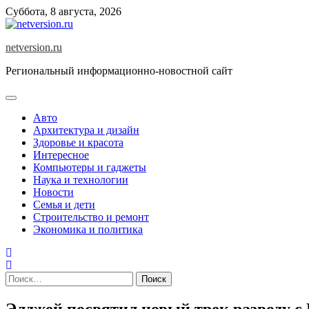
Skip
Суббота, 8 августа, 2026
to
content
netversion.ru
Региональный информационно-новостной сайт
Авто
Архитектура и дизайн
Здоровье и красота
Интересное
Компьютеры и гаджеты
Наука и технологии
Новости
Семья и дети
Строительство и ремонт
Экономика и политика
Найти:
Элджей посвятил новый трек разводу с