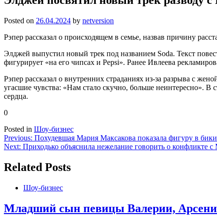
Posted on
26.04.2024
by
netversion
Рэпер рассказал о происходящем в семье, назвав причину расст
Элджей выпустил новый трек под названием Soda. Текст повеств
фигурирует «на его чипсах и Pepsi». Ранее Ивлеева рекламиро
Рэпер рассказал о внутренних страданиях из-за разрыва с жен
угасшие чувства: «Нам стало скучно, больше неинтересно». В
сердца.
0
Posted in
Шоу-бизнес
Навигация
Previous:
Похудевшая Мария Максакова показала фигуру в бик
Next:
Приходько объяснила нежелание говорить о конфликте с
по
записям
Related Posts
Шоу-бизнес
Младший сын певицы Валерии, Арсений