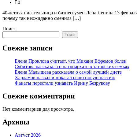
0
40-летняя писательница и бизнесвумен Лена Ленина 13 феврал
почему так неожиданно сменила […]
Поиск
Поиск
Свежие записи
Елена Проклова считает, что Михаил Ефремов болен
Сябитова рассказала о патриархате в татарских семьях
Елена Малышева рассказала о самой лучшей диете
Харламов назвал и показал свою новую пассию
Фанаты перестали узнавать Ирину Безрукову
Свежие комментарии
Нет комментариев для просмотра.
Архивы
Август 2026