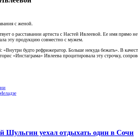
авания с женой.
ует о расставании артиста с Настей Ивлеевой. Ее имя прямо не 
вала эту продукцию совместно с мужем.
ой: «Внутри будто рефрижератор. Больше некуда бежать». В каче
 сторис «Инстаграма» Ивлеева процитировала эту строчку, сопр
ини
 Меладзе
 Шульгин уехал отдыхать один в Сочи