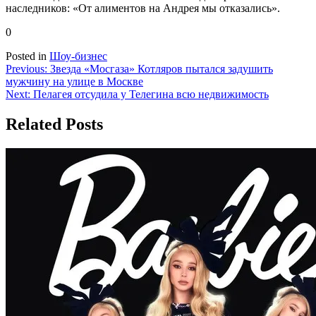
наследников: «От алиментов на Андрея мы отказались».
0
Posted in
Шоу-бизнес
Навигация
Previous:
Звезда «Мосгаза» Котляров пытался задушить
мужчину на улице в Москве
по
Next:
Пелагея отсудила у Телегина всю недвижимость
записям
Related Posts