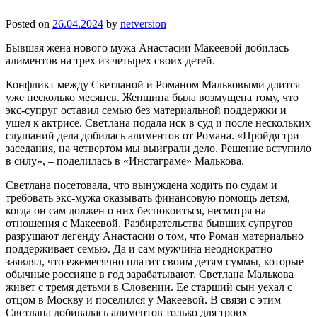
Posted on
26.04.2024
by
netversion
Бывшая жена нового мужа Анастасии Макеевой добилась
алиментов на трех из четырех своих детей.
Конфликт между Светланой и Романом Мальковыми длится
уже несколько месяцев. Женщина была возмущена тому, что
экс-супруг оставил семью без материальной поддержки и
ушел к актрисе. Светлана подала иск в суд и после нескольких
слушаний дела добилась алиментов от Романа. «Пройдя три
заседания, на четвертом мы выиграли дело. Решение вступило
в силу», – поделилась в «Инстаграме» Малькова.
Светлана посетовала, что вынуждена ходить по судам и
требовать экс-мужа оказывать финансовую помощь детям,
когда он сам должен о них беспокоиться, несмотря на
отношения с Макеевой. Разбирательства бывших супругов
разрушают легенду Анастасии о том, что Роман материально
поддерживает семью. Да и сам мужчина неоднократно
заявлял, что ежемесячно платит своим детям суммы, которые
обычные россияне в год зарабатывают. Светлана Малькова
живет с тремя детьми в Словении. Ее старший сын уехал с
отцом в Москву и поселился у Макеевой. В связи с этим
Светлана добивалась алиментов только для троих