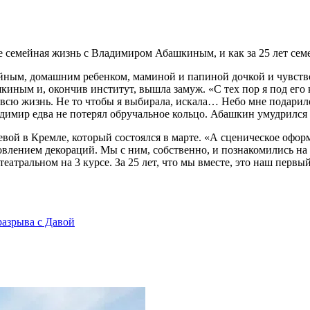
 ее семейная жизнь с Владимиром Абашкиным, и как за 25 лет се
йным, домашним ребенком, маминой и папиной дочкой и чувствов
ным и, окончив институт, вышла замуж. «С тех пор я под его 
 всю жизнь. Не то чтобы я выбирала, искала… Небо мне подарило
имир едва не потерял обручальное кольцо. Абашкин умудрился п
евой в Кремле, который состоялся в марте. «А сценическое офо
товлением декораций. Мы с ним, собственно, и познакомились на
 театральном на 3 курсе. За 25 лет, что мы вместе, это наш перв
разрыва с Давой