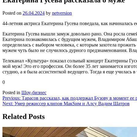
Posted on
26.04.2024
by
netversion
44-летняя актриса Екатерина Гусева поведала, как начиналась
Екатерина Гусева вышли замуж довольно рано. Она росла семе
Екатерина познакомилась с будущим мужем, Владимиром Абашки
определилась с выбором человека, с которым захотела прожить
мужем чуть было не случилось дурного предзнаменования. Влад
Телеканал «Культура» показал сольный концерт Екатерины Гус
мой муж! Это его профессия. Он более 35 лет занимается изго
студию, а я была ассистенткой ведущего. Тогда я еще училась в
0
Posted in
Шоу-бизнес
Навигация
Previous:
Тарасов рассказал, как поддержал Бузову в момент ее 
Next:
Умер режиссер клипов МакSим и Алсу Вадим Шатров
по
записям
Related Posts