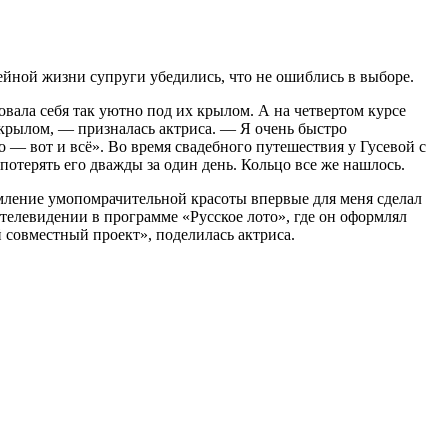
мейной жизни супруги убедились, что не ошиблись в выборе.
ала себя так уютно под их крылом. А на четвертом курсе
крылом, — призналась актриса. — Я очень быстро
 — вот и всё». Во время свадебного путешествия у Гусевой с
отерять его дважды за один день. Кольцо все же нашлось.
рмление умопомрачительной красоты впервые для меня сделал
 телевидении в программе «Русское лото», где он оформлял
ый совместный проект», поделилась актриса.