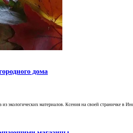
городного дома
а из экологических материалов. Ксения на своей страничке в И
стошающими магазины