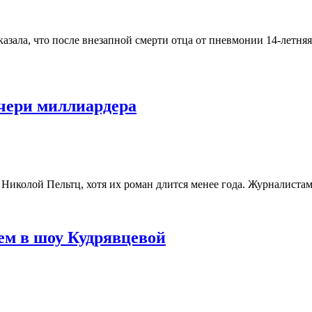
ала, что после внезапной смерти отца от пневмонии 14-летняя 
очери миллиардера
й Николой Пельтц, хотя их роман длится менее года. Журналиста
ем в шоу Кудрявцевой