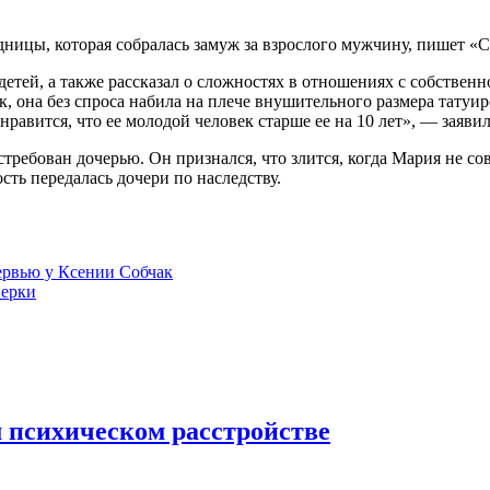
ницы, которая собралась замуж за взрослого мужчину, пишет «С
детей, а также рассказал о сложностях в отношениях с собстве
 она без спроса набила на плече внушительного размера татуир
 нравится, что ее молодой человек старше ее на 10 лет», — заяви
ребован дочерью. Он признался, что злится, когда Мария не сове
сть передалась дочери по наследству.
ервью у Ксении Собчак
нерки
 психическом расстройстве