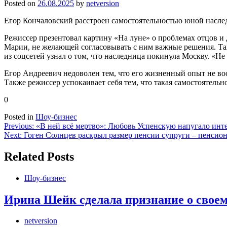
Posted on
26.08.2025
by
netversion
Егор Кончаловский расстроен самостоятельностью юной наслед
Режиссер презентовал картину «На луне» о проблемах отцов и 
Марии, не желающей согласовывать с ним важные решения. Так,
из соцсетей узнал о том, что наследница покинула Москву. «Не
Егор Андреевич недоволен тем, что его жизненный опыт не вост
Также режиссер успокаивает себя тем, что такая самостоятельно
0
Posted in
Шоу-бизнес
Навигация
Previous:
«В ней всё мертво»: Любовь Успенскую напугало инт
Next:
Гоген Солнцев раскрыл размер пенсии супруги – пенсио
по
записям
Related Posts
Шоу-бизнес
Ирина Шейк сделала признание о своем
netversion