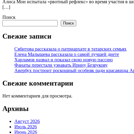
Алиса Мон испытала «рвотный рефлекс» во время участия в шо
[…]
Поиск
Поиск
Свежие записи
Сябитова рассказала о патриархате в татарских семьях
Елена Малышева рассказала о самой лучшей диете
Харламов назвал и показал свою новую пассию
Фанаты перестали узнавать Ирину Безрукову
Авербух построит роскошный особняк ради красавицы А
Свежие комментарии
Нет комментариев для просмотра.
Архивы
Август 2026
Июль 2026
Июнь 2026