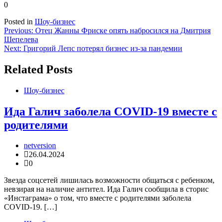
0
Posted in
Шоу-бизнес
Навигация
Previous:
Отец Жанны Фриске опять набросился на Дмитрия
Шепелева
по
Next:
Григорий Лепс потерял бизнес из-за пандемии
записям
Related Posts
Шоу-бизнес
Ида Галич заболела COVID-19 вместе с
родителями
netversion
26.04.2024
0
Звезда соцсетей лишилась возможности общаться с ребенком,
невзирая на наличие антител. Ида Галич сообщила в сторис
«Инстаграма» о том, что вместе с родителями заболела
COVID-19. […]