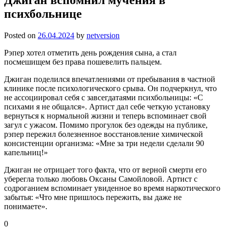
психбольнице
Posted on
26.04.2024
by
netversion
Рэпер хотел отметить день рождения сына, а стал
посмешищем без права пошевелить пальцем.
Джиган поделился впечатлениями от пребывания в частной
клинике после психологического срыва. Он подчеркнул, что
не ассоциировал себя с завсегдатаями психбольницы: «С
психами я не общался». Артист дал себе четкую установку
вернуться к нормальной жизни и теперь вспоминает свой
загул с ужасом. Помимо прогулок без одежды на публике,
рэпер пережил болезненное восстановление химической
консистенции организма: «Мне за три недели сделали 90
капельниц!»
Джиган не отрицает того факта, что от верной смерти его
уберегла только любовь Оксаны Самойловой. Артист с
содроганием вспоминает увиденное во время наркотического
забытья: «Что мне пришлось пережить, вы даже не
понимаете».
0