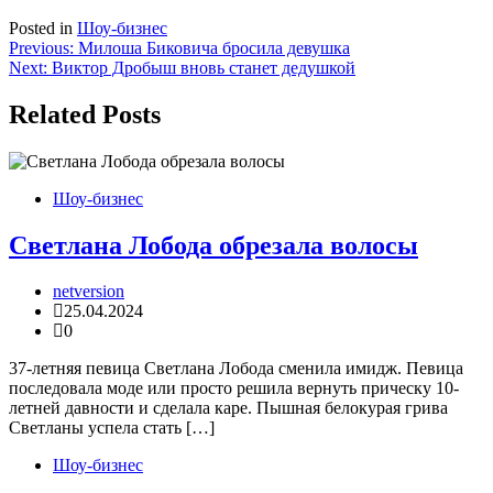
Posted in
Шоу-бизнес
Навигация
Previous:
Милоша Биковича бросила девушка
Next:
Виктор Дробыш вновь станет дедушкой
по
записям
Related Posts
Шоу-бизнес
Светлана Лобода обрезала волосы
netversion
25.04.2024
0
37-летняя певица Светлана Лобода сменила имидж. Певица
последовала моде или просто решила вернуть прическу 10-
летней давности и сделала каре. Пышная белокурая грива
Светланы успела стать […]
Шоу-бизнес