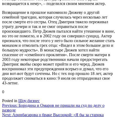
возвращается к нему», – поделился своим мнением актер.
Возвращение в прошлое напомнило Дюжеву о другой
семейной трагедии, которая случилась через несколько лет
после смерти его сестры. Отец Дмитрия тяжело переживал
утрату дочери и так и не смог оправиться после
произошедшего. Петр Дюжев пытался найти утешение в вине,
но это не помогло, и в 2002 году он совершил суицид. Актер
признался, что после этого у него было сильное желание стать
монахом и отмолить грех отца: «Видел в этом большое дело и
большую мудрость». В монастыре Дюжев хотел найти
спасение от «семейного проклятия». После смерти матери в
2003 году некоторые родственники начали предостерегать
Дмитрия: якобы скоро может прийти и его черед. Дюжев
воспринимал эти предупреждения всерьез и думал, что его
дни вот-вот будут сочтены. Но с тех пор прошло 18 лет, актер
продолжает сниматься в кино: 9 июля он отпраздновал свое
43-летие.
0
Posted in
Шоу-бизнес
Навигация
Previous:
Бородина и Омаров не пришли на суд по делу о
разводе
по
Next:
Аринбасарова о браке Высоцкой: «Я бы за старика