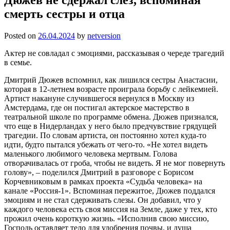
смерть сестры и отца
Posted on
26.04.2024
by
netversion
Актер не совладал с эмоциями, рассказывая о череде трагедий
в семье.
Дмитрий Дюжев вспомнил, как лишился сестры Анастасии,
которая в 12-летнем возрасте проиграла борьбу с лейкемией.
Артист накануне случившегося вернулся в Москву из
Амстердама, где он постигал актерское мастерство в
театральной школе по программе обмена. Дюжев признался,
что еще в Нидерландах у него было предчувствие грядущей
трагедии. По словам артиста, он постоянно хотел куда-то
идти, будто пытался убежать от чего-то. «Не хотел видеть
маленького любимого человека мертвым. Голова
отворачивалась от гроба, чтобы не видеть. Я не мог повернуть
голову», – поделился Дмитрий в разговоре с Борисом
Корчевниковым в рамках проекта «Судьба человека» на
канале «Россия-1». Вспоминая пережитое, Дюжев поддался
эмоциям и не стал сдерживать слезы. Он добавил, что у
каждого человека есть своя миссия на Земле, даже у тех, кто
прожил очень короткую жизнь. «Исполнив свою миссию,
Господь оставляет тело для удобрения почвы, и душа