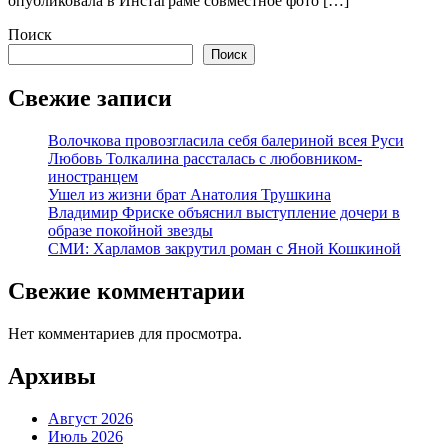
опубликовала в Инстаграме совместное фото […]
Поиск
Поиск
Свежие записи
Волочкова провозгласила себя балериной всея Руси
Любовь Толкалина рассталась с любовником-
иностранцем
Ушел из жизни брат Анатолия Трушкина
Владимир Фриске объяснил выступление дочери в
образе покойной звезды
СМИ: Харламов закрутил роман с Яной Кошкиной
Свежие комментарии
Нет комментариев для просмотра.
Архивы
Август 2026
Июль 2026