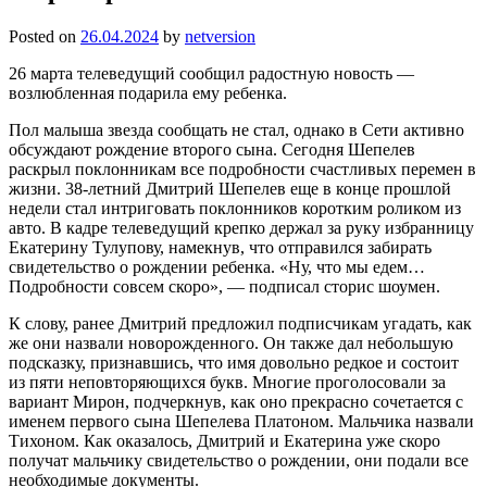
Posted on
26.04.2024
by
netversion
26 марта телеведущий сообщил радостную новость —
возлюбленная подарила ему ребенка.
Пол малыша звезда сообщать не стал, однако в Сети активно
обсуждают рождение второго сына. Сегодня Шепелев
раскрыл поклонникам все подробности счастливых перемен в
жизни. 38-летний Дмитрий Шепелев еще в конце прошлой
недели стал интриговать поклонников коротким роликом из
авто. В кадре телеведущий крепко держал за руку избранницу
Екатерину Тулупову, намекнув, что отправился забирать
свидетельство о рождении ребенка. «Ну, что мы едем…
Подробности совсем скоро», — подписал сторис шоумен.
К слову, ранее Дмитрий предложил подписчикам угадать, как
же они назвали новорожденного. Он также дал небольшую
подсказку, признавшись, что имя довольно редкое и состоит
из пяти неповторяющихся букв. Многие проголосовали за
вариант Мирон, подчеркнув, как оно прекрасно сочетается с
именем первого сына Шепелева Платоном. Мальчика назвали
Тихоном. Как оказалось, Дмитрий и Екатерина уже скоро
получат мальчику свидетельство о рождении, они подали все
необходимые документы.