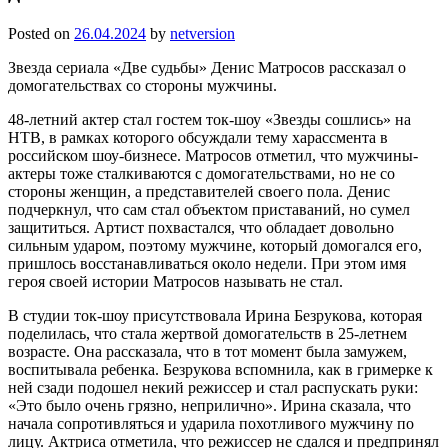
Posted on
26.04.2024
by
netversion
Звезда сериала «Две судьбы» Денис Матросов рассказал о
домогательствах со стороны мужчины.
48-летний актер стал гостем ток-шоу «Звезды сошлись» на
НТВ, в рамках которого обсуждали тему харассмента в
российском шоу-бизнесе. Матросов отметил, что мужчины-
актеры тоже сталкиваются с домогательствами, но не со
стороны женщин, а представителей своего пола. Денис
подчеркнул, что сам стал объектом приставаний, но сумел
защититься. Артист похвастался, что обладает довольно
сильным ударом, поэтому мужчине, который домогался его,
пришлось восстанавливаться около недели. При этом имя
героя своей истории Матросов называть не стал.
В студии ток-шоу присутствовала Ирина Безрукова, которая
поделилась, что стала жертвой домогательств в 25-летнем
возрасте. Она рассказала, что в тот момент была замужем,
воспитывала ребенка. Безрукова вспомнила, как в гримерке к
ней сзади подошел некий режиссер и стал распускать руки:
«Это было очень грязно, неприлично». Ирина сказала, что
начала сопротивляться и ударила похотливого мужчину по
лицу. Актриса отметила, что режиссер не сдался и предпринял