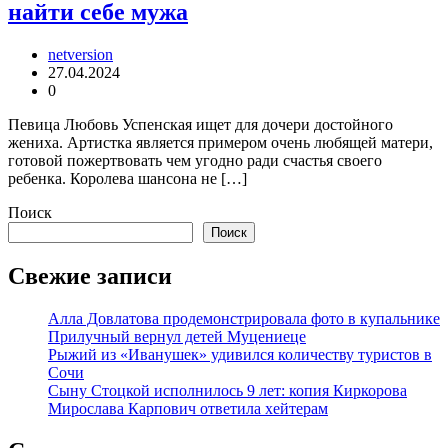
найти себе мужа
netversion
27.04.2024
0
Певица Любовь Успенская ищет для дочери достойного
жениха. Артистка является примером очень любящей матери,
готовой пожертвовать чем угодно ради счастья своего
ребенка. Королева шансона не […]
Поиск
Поиск
Свежие записи
Алла Довлатова продемонстрировала фото в купальнике
Прилучный вернул детей Муцениеце
Рыжий из «Иванушек» удивился количеству туристов в
Сочи
Сыну Стоцкой исполнилось 9 лет: копия Киркорова
Мирослава Карпович ответила хейтерам