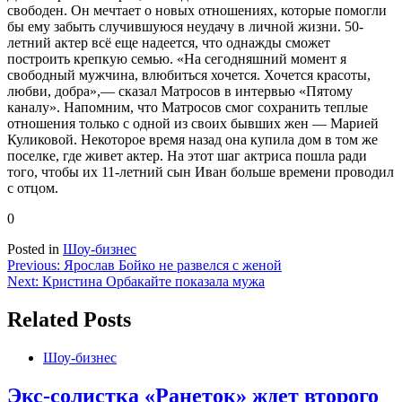
свободен. Он мечтает о новых отношениях, которые помогли
бы ему забыть случившуюся неудачу в личной жизни. 50-
летний актер всё еще надеется, что однажды сможет
построить крепкую семью. «На сегодняшний момент я
свободный мужчина, влюбиться хочется. Хочется красоты,
любви, добра»,— сказал Матросов в интервью «Пятому
каналу». Напомним, что Матросов смог сохранить теплые
отношения только с одной из своих бывших жен — Марией
Куликовой. Некоторое время назад она купила дом в том же
поселке, где живет актер. На этот шаг актриса пошла ради
того, чтобы их 11-летний сын Иван больше времени проводил
с отцом.
0
Posted in
Шоу-бизнес
Навигация
Previous:
Ярослав Бойко не развелся с женой
Next:
Кристина Орбакайте показала мужа
по
записям
Related Posts
Шоу-бизнес
Экс-солистка «Ранеток» ждет второго