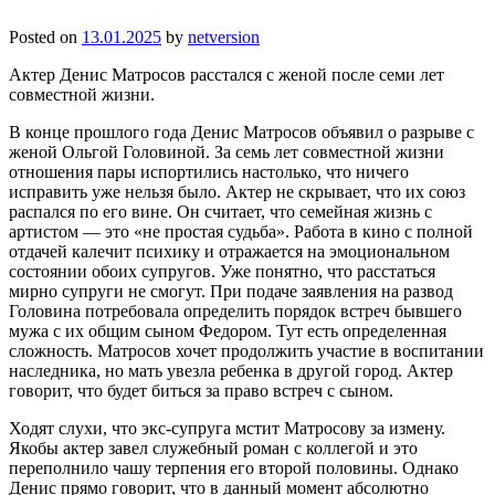
Posted on
13.01.2025
by
netversion
Актер Денис Матросов расстался с женой после семи лет
совместной жизни.
В конце прошлого года Денис Матросов объявил о разрыве с
женой Ольгой Головиной. За семь лет совместной жизни
отношения пары испортились настолько, что ничего
исправить уже нельзя было. Актер не скрывает, что их союз
распался по его вине. Он считает, что семейная жизнь с
артистом — это «не простая судьба». Работа в кино с полной
отдачей калечит психику и отражается на эмоциональном
состоянии обоих супругов. Уже понятно, что расстаться
мирно супруги не смогут. При подаче заявления на развод
Головина потребовала определить порядок встреч бывшего
мужа с их общим сыном Федором. Тут есть определенная
сложность. Матросов хочет продолжить участие в воспитании
наследника, но мать увезла ребенка в другой город. Актер
говорит, что будет биться за право встреч с сыном.
Ходят слухи, что экс-супруга мстит Матросову за измену.
Якобы актер завел служебный роман с коллегой и это
переполнило чашу терпения его второй половины. Однако
Денис прямо говорит, что в данный момент абсолютно