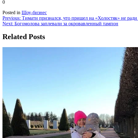
0
Posted in
Шоу-бизнес
Навигация
Previous:
Тимати признался, что пришел на «Холостяк» не рад
Next:
Богомолова заплевали за окровавленный тампон
по
записям
Related Posts