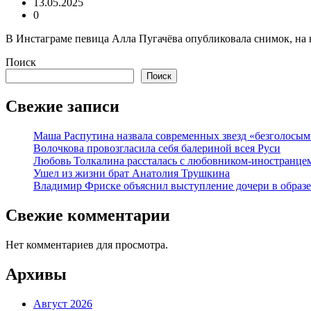
13.05.2025
0
В Инстаграме певица Алла Пугачёва опубликовала снимок, на к
Поиск
Поиск
Свежие записи
Маша Распутина назвала современных звезд «безголосым
Волочкова провозгласила себя балериной всея Руси
Любовь Толкалина рассталась с любовником-иностранце
Ушел из жизни брат Анатолия Трушкина
Владимир Фриске объяснил выступление дочери в образе
Свежие комментарии
Нет комментариев для просмотра.
Архивы
Август 2026