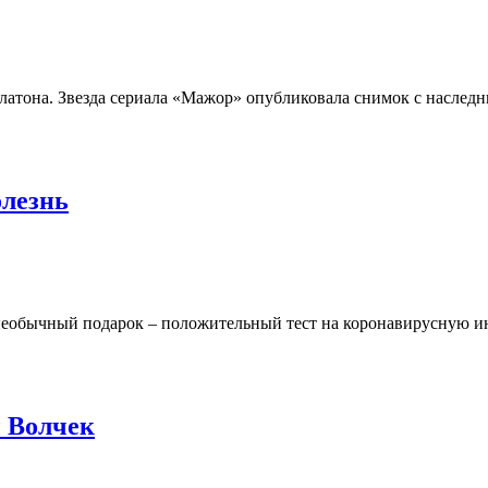
атона. Звезда сериала «Мажор» опубликовала снимок с наследни
олезнь
еобычный подарок – положительный тест на коронавирусную ин
ы Волчек