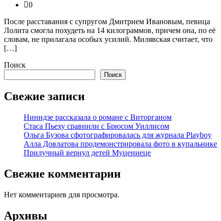
0
После расставания с супругом Дмитрием Ивановым, певица
Лолита смогла похудеть на 14 килограммов, причем она, по её
словам, не прилагала особых усилий. Милявская считает, что
[…]
Поиск
Поиск
Свежие записи
Нинидзе рассказала о романе с Виторганом
Стаса Пьеху сравнили с Брюсом Уиллисом
Ольга Бузова сфотографировалась для журнала Playboy
Алла Довлатова продемонстрировала фото в купальнике
Прилучный вернул детей Муцениеце
Свежие комментарии
Нет комментариев для просмотра.
Архивы