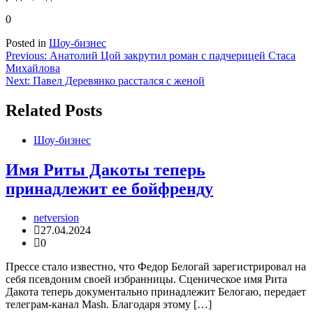
0
Posted in
Шоу-бизнес
Навигация
Previous:
Анатолий Цой закрутил роман с падчерицей Стаса
Михайлова
по
Next:
Павел Деревянко расстался с женой
записям
Related Posts
Шоу-бизнес
Имя Риты Дакоты теперь
принадлежит ее бойфренду
netversion
27.04.2024
0
Прессе стало известно, что Федор Белогай зарегистрировал на
себя псевдоним своей избранницы. Сценическое имя Рита
Дакота теперь документально принадлежит Белогаю, передает
телеграм-канал Mash. Благодаря этому […]