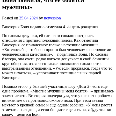
мужчины»
Posted on
25.04.2024
by
netversion
Виктория Боня недавно отметила 41-й день рождения.
По словам девушки, ей слишком сложно построить
отношения с противоположным полом. Как отметила
Виктория, ее привлекают только настоящие мужчины.
«Хотелось бы, чтобы он просто был человеком с настоящими
человеческими качествами», – поделилась Боня. По словам
блогера, она очень редко кого-то допускает в свой ближний
круг общения, из-за чего также появляются сложности с
выстраиванием отношений. «Уж если прорвался, тогда что-то
может начаться», – успокаивает потенциальных парней
Виктория.
Помимо этого, у бывшей участницы шоу «Дом-2» есть еще
одна проблема. «Многие мужчины меня боятся», – призналась
знаменитость. Виктория подчеркнула, что у нее нет проблем с
вниманием от противоположного пола. При этом звезда
мечтает о крепкой семье и еще одном ребенке. «У меня растет
замечательная дочь, а если бог даст еще и сына, я буду только
рада», – делится Боня.