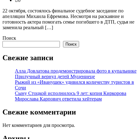
0
22 октября, состоялось финальное судебное заседание по
апелляции Михаила Ефремова. Несмотря на раскаяние и
готовность актера помогать семье погибшего в ДТП, судья не
заменила реальный […]
Поиск
Поиск
Свежие записи
Алла Довлатова продемонстрировала фото в купальнике
Прилучный вернул детей Муцениеце
Рыжий из «Иванушек» удивился количеству туристов в
Сочи
Сыну Стоцкой исполнилось 9 лет: копия Киркорова
Мирослава Карпович ответила хейтерам
Свежие комментарии
Нет комментариев для просмотра.
Архивы