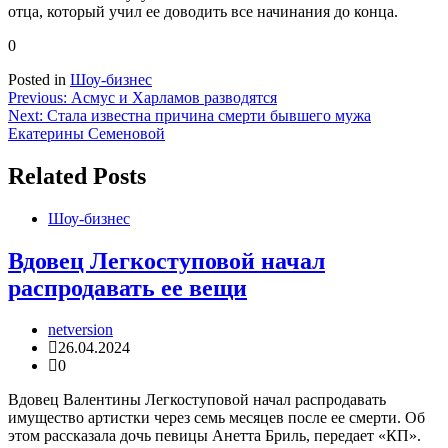
отца, который учил ее доводить все начинания до конца.
0
Posted in
Шоу-бизнес
Навигация
Previous:
Асмус и Харламов разводятся
Next:
Стала известна причина смерти бывшего мужа
по
Екатерины Семеновой
записям
Related Posts
Шоу-бизнес
Вдовец Легкоступовой начал
распродавать ее вещи
netversion
26.04.2024
0
Вдовец Валентины Легкоступовой начал распродавать
имущество артистки через семь месяцев после ее смерти. Об
этом рассказала дочь певицы Анетта Бриль, передает «КП».