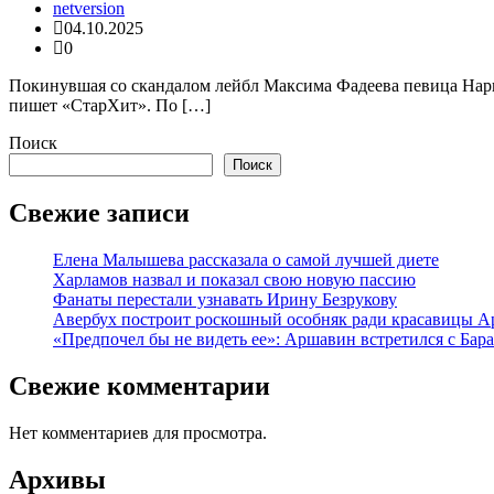
netversion
04.10.2025
0
Покинувшая со скандалом лейбл Максима Фадеева певица Нарги
пишет «СтарХит». По […]
Поиск
Поиск
Свежие записи
Елена Малышева рассказала о самой лучшей диете
Харламов назвал и показал свою новую пассию
Фанаты перестали узнавать Ирину Безрукову
Авербух построит роскошный особняк ради красавицы А
«Предпочел бы не видеть ее»: Аршавин встретился с Бар
Свежие комментарии
Нет комментариев для просмотра.
Архивы