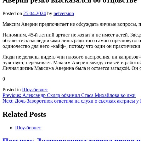
Posted on
25.04.2024
by
netversion
Максим Аверин предпочитает не обсуждать личные вопросы, пр
Напомним, 45-й летний артист не женат и не имеет детей. Звез
обзавестись наследниками лишь ради того самого пресловутого «с
одиночество для него «кайф», потому что один он практически н
Люди не должны видеть «ни плохого настроения, ни капризов»,
чувствует, переживает. Максим Аверин между семьей и работой
Личная жизнь Максима Аверина была и остается загадкой. Он 
0
Posted in
Шоу-бизнес
Навигация
Previous:
Александр Скляр обвинил Стаса Михайлова во лжи
Next:
Дочь Заворотнюк ответила на слухи о съемках актрисы у
по
записям
Related Posts
Шоу-бизнес
Пасынок Джигарханяна заявил права на