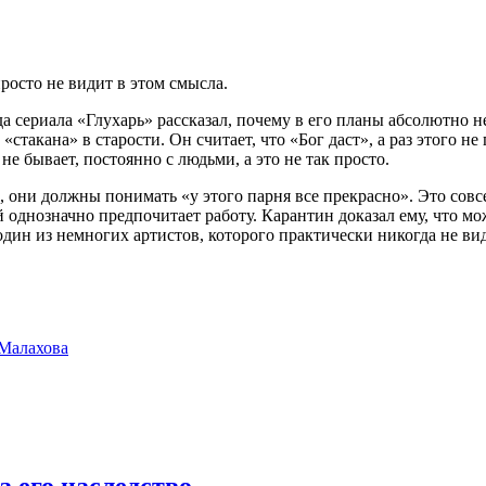
осто не видит в этом смысла.
да сериала «Глухарь» рассказал, почему в его планы абсолютно н
такана» в старости. Он считает, что «Бог даст», а раз этого не 
е бывает, постоянно с людьми, а это не так просто.
 они должны понимать «у этого парня все прекрасно». Это совсе
 однозначно предпочитает работу. Карантин доказал ему, что мо
один из немногих артистов, которого практически никогда не ви
 Малахова
 его наследство