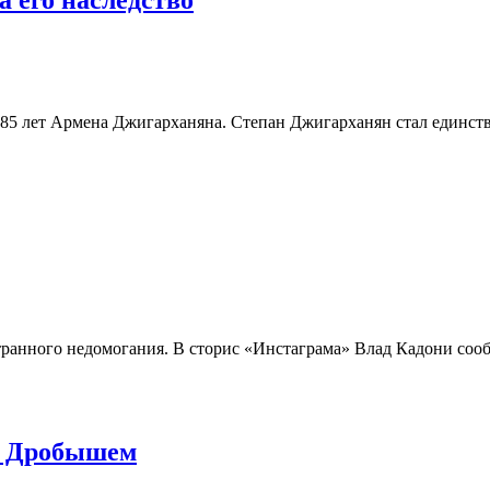
в 85 лет Армена Джигарханяна. Степан Джигарханян стал единст
транного недомогания. В сторис «Инстаграма» Влад Кадони сооб
м Дробышем