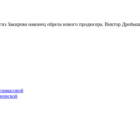
з Закирова наконец обрела нового продюсера. Виктор Дробыш р
рзамасовой
ановской