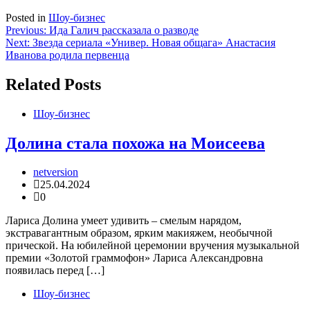
Posted in
Шоу-бизнес
Навигация
Previous:
Ида Галич рассказала о разводе
Next:
Звезда сериала «Универ. Новая общага» Анастасия
по
Иванова родила первенца
записям
Related Posts
Шоу-бизнес
Долина стала похожа на Моисеева
netversion
25.04.2024
0
Лариса Долина умеет удивить – смелым нарядом,
экстравагантным образом, ярким макияжем, необычной
прической. На юбилейной церемонии вручения музыкальной
премии «Золотой граммофон» Лариса Александровна
появилась перед […]
Шоу-бизнес