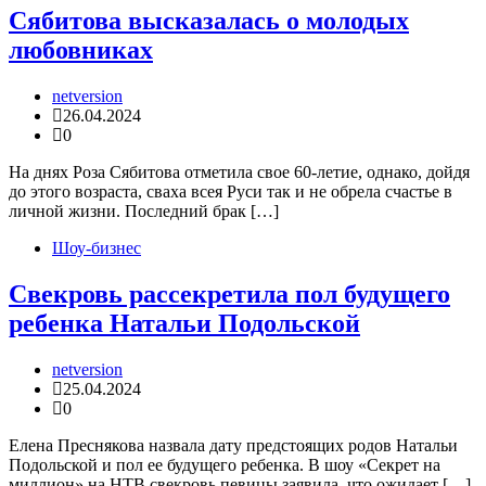
Сябитова высказалась о молодых
любовниках
netversion
26.04.2024
0
На днях Роза Сябитова отметила свое 60-летие, однако, дойдя
до этого возраста, сваха всея Руси так и не обрела счастье в
личной жизни. Последний брак […]
Шоу-бизнес
Свекровь рассекретила пол будущего
ребенка Натальи Подольской
netversion
25.04.2024
0
Елена Преснякова назвала дату предстоящих родов Натальи
Подольской и пол ее будущего ребенка. В шоу «Секрет на
миллион» на НТВ свекровь певицы заявила, что ожидает […]