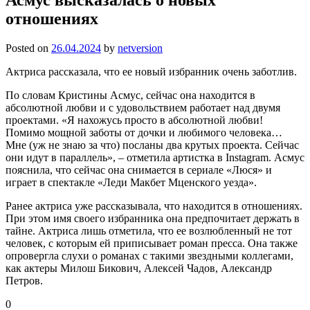
отношениях
Posted on
26.04.2024
by
netversion
Актриса рассказала, что ее новый избранник очень заботлив.
По словам Кристины Асмус, сейчас она находится в
абсолютной любви и с удовольствием работает над двумя
проектами. «Я нахожусь просто в абсолютной любви!
Помимо мощной заботы от дочки и любимого человека…
Мне (уж не знаю за что) посланы два крутых проекта. Сейчас
они идут в параллель», – отметила артистка в Instagram. Асмус
пояснила, что сейчас она снимается в сериале «Люся» и
играет в спектакле «Леди Макбет Мценского уезда».
Ранее актриса уже рассказывала, что находится в отношениях.
При этом имя своего избранника она предпочитает держать в
тайне. Актриса лишь отметила, что ее возлюбленный не тот
человек, с которым ей приписывает роман пресса. Она также
опровергла слухи о романах с такими звездными коллегами,
как актеры Милош Бикович, Алексей Чадов, Александр
Петров.
0