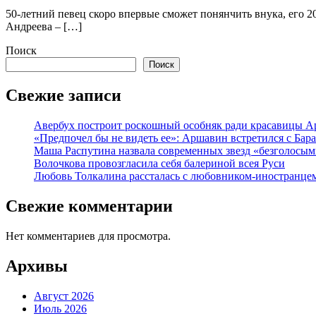
50-летний певец скоро впервые сможет понянчить внука, его 
Андреева – […]
Поиск
Поиск
Свежие записи
Авербух построит роскошный особняк ради красавицы А
«Предпочел бы не видеть ее»: Аршавин встретился с Бар
Маша Распутина назвала современных звезд «безголосым
Волочкова провозгласила себя балериной всея Руси
Любовь Толкалина рассталась с любовником-иностранце
Свежие комментарии
Нет комментариев для просмотра.
Архивы
Август 2026
Июль 2026