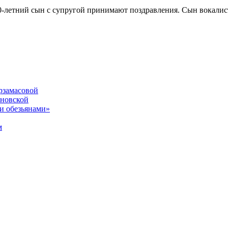
20-летний сын с супругой принимают поздравления. Сын вокали
рзамасовой
ановской
и обезьянами»
м