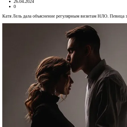
26.04.2024
0
Катя Лель дала объяснение регулярным визитам НЛО. Певица за