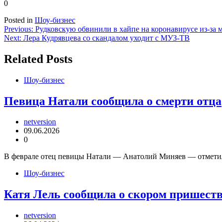
0
Posted in
Шоу-бизнес
Навигация
Previous:
Рудковскую обвинили в хайпе на коронавирусе из-за 
Next:
Лера Кудрявцева со скандалом уходит с МУЗ-ТВ
по
записям
Related Posts
Шоу-бизнес
Певица Натали сообщила о смерти отца
netversion
09.06.2026
0
В феврале отец певицы Натали — Анатолий Миняев — отметил 7
Шоу-бизнес
Катя Лель сообщила о скором пришест
netversion