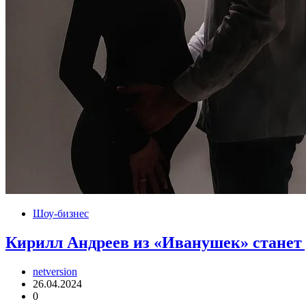
Шоу-бизнес
Кирилл Андреев из «Иванушек» станет
netversion
26.04.2024
0