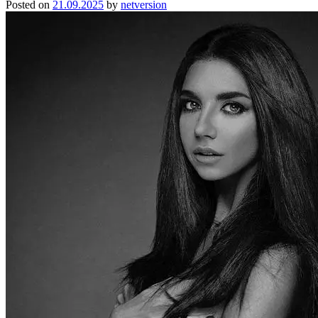
Posted on
21.09.2025
by
netversion