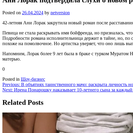
Posted on
26.04.2024
by
netversion
42-летняя Ани Лорак закрутила новый роман после расставан
Певица не стала раскрывать имя бойфренда, но призналась, чт
Подробности романа исполнительница держит в тайне, но, по сл
похоже на помолвочное. Но артистка уверяет, что оно лишь в
Напомним, Лорак более 9 лет была в браке с турком Муратом Н
матерью.
0
Posted in
Шоу-бизнес
Навигация
Previous:
В объятиях таинственного мачо: раскрыта личность н
Next:
Ирена Понарошку наказывает 10-летнего сына за кажды
по
записям
Related Posts