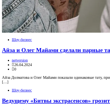
Шоу-бизнес
Айза и Олег Майами сделали парные т
netversion
26.04.2024
0
Айза Долматова и Олег Майами показали одинаковые тату, при
[…]
Шоу-бизнес
Ведущему «Битвы экстрасенсов» грозит