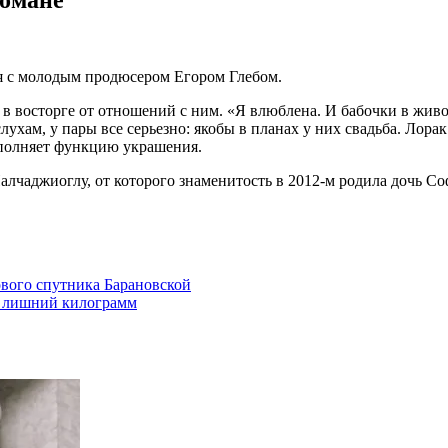
ия с молодым продюсером Егором Глебом.
о в восторге от отношений с ним. «Я влюблена. И бабочки в жи
ухам, у пары все серьезно: якобы в планах у них свадьба. Лора
ыполняет функцию украшения.
алчаджиоглу, от которого знаменитость в 2012-м родила дочь Со
ового спутника Барановской
й лишний килограмм