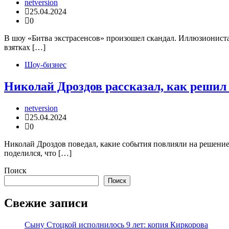
netversion
25.04.2024
0
В шоу «Битва экстрасенсов» произошел скандал. Иллюзиониста 
взятках […]
Шоу-бизнес
Николай Дроздов рассказал, как решил
netversion
25.04.2024
0
Николай Дроздов поведал, какие события повлияли на решени
поделился, что […]
Поиск
Поиск
Свежие записи
Сыну Стоцкой исполнилось 9 лет: копия Киркорова