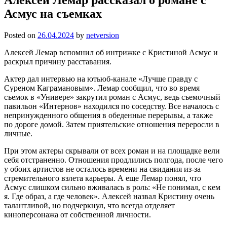
Асмус на съемках
Posted on
26.04.2024
by
netversion
Алексей Лемар вспомнил об интрижке с Кристиной Асмус и
раскрыл причину расставания.
Актер дал интервью на ютьюб-канале «Лучше правду с
Суреном Каграмановым». Лемар сообщил, что во время
съемок в «Универе» закрутил роман с Асмус, ведь съемочный
павильон «Интернов» находился по соседству. Все началось с
непринужденного общения в обеденные перерывы, а также
по дороге домой. Затем приятельские отношения переросли в
личные.
При этом актеры скрывали от всех роман и на площадке вели
себя отстраненно. Отношения продлились полгода, после чего
у обоих артистов не осталось времени на свидания из-за
стремительного взлета карьеры. А еще Лемар понял, что
Асмус слишком сильно вживалась в роль: «Не понимал, с кем
я. Где образ, а где человек». Алексей назвал Кристину очень
талантливой, но подчеркнул, что всегда отделяет
киноперсонажа от собственной личности.