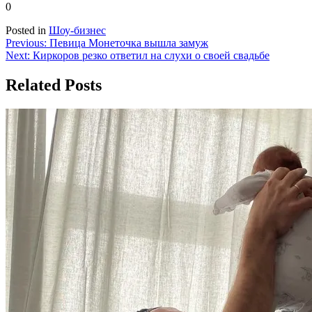
0
Posted in
Шоу-бизнес
Навигация
Previous:
Певица Монеточка вышла замуж
Next:
Киркоров резко ответил на слухи о своей свадьбе
по
записям
Related Posts