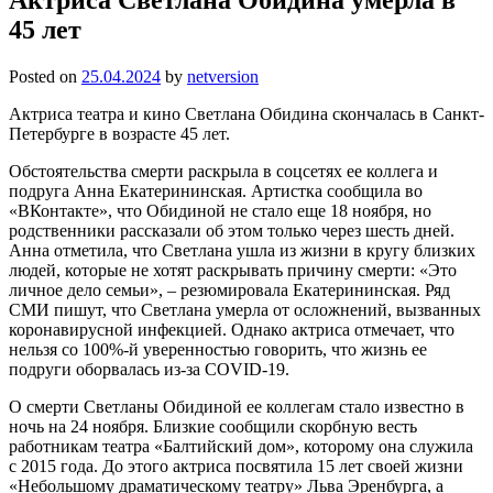
45 лет
Posted on
25.04.2024
by
netversion
Актриса театра и кино Светлана Обидина скончалась в Санкт-
Петербурге в возрасте 45 лет.
Обстоятельства смерти раскрыла в соцсетях ее коллега и
подруга Анна Екатерининская. Артистка сообщила во
«ВКонтакте», что Обидиной не стало еще 18 ноября, но
родственники рассказали об этом только через шесть дней.
Анна отметила, что Светлана ушла из жизни в кругу близких
людей, которые не хотят раскрывать причину смерти: «Это
личное дело семьи», – резюмировала Екатерининская. Ряд
СМИ пишут, что Светлана умерла от осложнений, вызванных
коронавирусной инфекцией. Однако актриса отмечает, что
нельзя со 100%-й уверенностью говорить, что жизнь ее
подруги оборвалась из-за COVID-19.
О смерти Светланы Обидиной ее коллегам стало известно в
ночь на 24 ноября. Близкие сообщили скорбную весть
работникам театра «Балтийский дом», которому она служила
с 2015 года. До этого актриса посвятила 15 лет своей жизни
«Небольшому драматическому театру» Льва Эренбурга, а