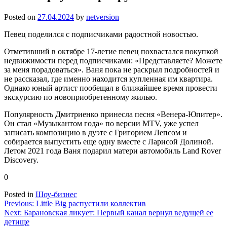
Posted on
27.04.2024
by
netversion
Певец поделился с подписчиками радостной новостью.
Отметивший в октябре 17-летие певец похвастался покупкой
недвижимости перед подписчиками: «Представляете? Можете
за меня порадоваться». Ваня пока не раскрыл подробностей и
не рассказал, где именно находится купленная им квартира.
Однако юный артист пообещал в ближайшее время провести
экскурсию по новоприобретенному жилью.
Популярность Дмитриенко принесла песня «Венера-Юпитер».
Он стал «Музыкантом года» по версии MTV, уже успел
записать композицию в дуэте с Григорием Лепсом и
собирается выпустить еще одну вместе с Ларисой Долиной.
Летом 2021 года Ваня подарил матери автомобиль Land Rover
Discovery.
0
Posted in
Шоу-бизнес
Навигация
Previous:
Little Big распустили коллектив
Next:
Барановская ликует: Первый канал вернул ведущей ее
по
детище