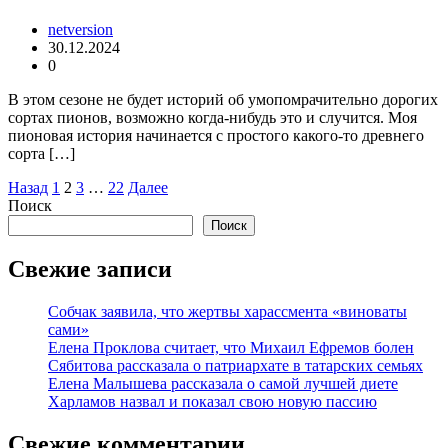
netversion
30.12.2024
0
В этом сезоне не будет историй об умопомрачительно дорогих
сортах пионов, возможно когда-нибудь это и случится. Моя
пионовая история начинается с простого какого-то древнего
сорта […]
Пагинация
Назад
1
2
3
…
22
Далее
Поиск
записей
Поиск
Свежие записи
Собчак заявила, что жертвы харассмента «виноваты
сами»
Елена Проклова считает, что Михаил Ефремов болен
Сябитова рассказала о патриархате в татарских семьях
Елена Малышева рассказала о самой лучшей диете
Харламов назвал и показал свою новую пассию
Свежие комментарии